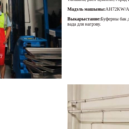
Мадэль машыны:
AH72KW/AH1
Выкарыстанне:
Буферны бак д
вада для нагрэву.