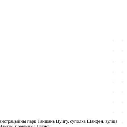
анстрацыйны парк Таншань Цуйгу, суполка Шанфэн, вуліца
Нанкін, правінцыя Цзянсу.