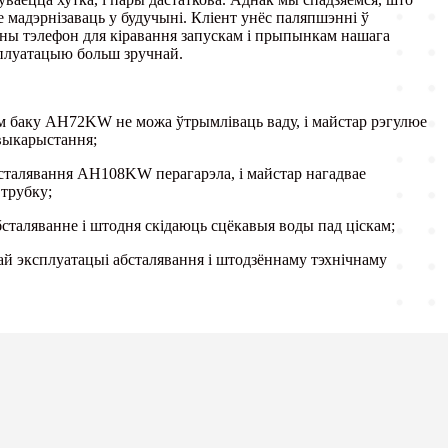
 мадэрнізаваць у будучыні. Кліент унёс паляпшэнні ў
ы тэлефон для кіравання запускам і прыпынкам нашага
сплуатацыю больш зручнай.
 баку AH72KW не можа ўтрымліваць ваду, і майстар рэгулюе
 выкарыстання;
бсталявання AH108KW перагарэла, і майстар нагадвае
 трубку;
сталяванне і штодня скідаюць сцёкавыя воды пад ціскам;
ай эксплуатацыі абсталявання і штодзённаму тэхнічнаму