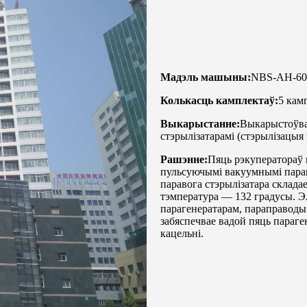
Мадэль машыны:
NBS-AH-60
Колькасць камплектаў:
5 кам
Выкарыстанне:
Выкарыстоўва
стэрылізатарамі (стэрылізацыя 
Рашэнне:
Пяць рэкуператораў
пульсуючымі вакуумнымі парав
паравога стэрылізатара склада
тэмпература — 132 градусы. Э
парагенератарам, параправоды 
забяспечвае вадой пяць параге
кацельні.