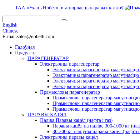
ТАА «Ухань Нобет», вытворчасць паравых катлоў
English
Chinese
E-mail:sales@nobeth.com
Галоўная
Прадукты
ПАРАГЕНЕРАТАР
Электрычны парагенератар
Электрычны парагенератар магутнасцю 
Электрычны парагенератар магутнасцю 
Электрычны парагенератар магутнасцю 
Электрычны парагенератар магутнасцю 
Прамысловы парагенератар
Прамысловы парагенератар магутнасцю 
Прамысловы парагенератар магутнасцю 
Прамысловы парагенератар магутнасцю 
ПАРАВЫ КАТЭЛ
Паліва Паравы кацёл (нафта і газ)
Паравы кацёл на паліве 300-1000 кг (нафт
30-200 кг паліўны паравы кацёл (нафта і 
Электрычны паравы кацёл