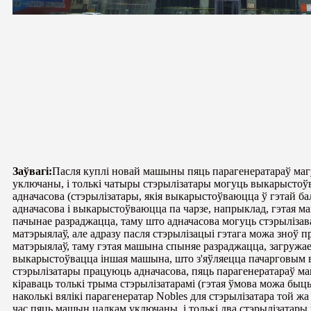
Заўвагі:
Пасля куплі новай машыны пяць парагенератараў ма
уключаны, і толькі чатыры стэрылізатары могуць выкарыстоўв
адначасова (стэрылізатары, якія выкарыстоўваюцца ў гэтай б
адначасова і выкарыстоўваюцца па чарзе, напрыклад, гэтая м
пачынае разраджацца, таму што адначасова могуць стэрылізава
матэрыялаў, але адразу пасля стэрылізацыі гэтага можа зноў 
матэрыялаў, таму гэтая машына спыняе разраджацца, загружае
выкарыстоўвацца іншая машына, што з'яўляецца пачарговым 
стэрылізатары працуюць адначасова, пяць парагенератараў м
кіраваць толькі трыма стэрылізатарамі (гэтая ўмова можа быць
наколькі вялікі парагенератар Nobles для стэрылізатара той жа
час пяць машын цалкам уключаны, і толькі два стэрылізатар