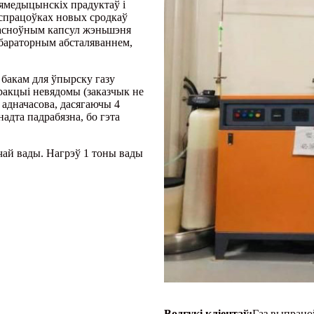
іямедыцынскіх прадуктаў і
аспрацоўках новых сродкаў
 асноўным капсул жэньшэня
 лабараторным абсталяваннем,
бакам для ўпырску газу
стракцыі невядомы (заказчык не
а адначасова, дасягаючы 4
надта падрабязна, бо гэта
ай вады. Нагрэў 1 тоны вады
Водгукі кліентаў:
Газ выпрацоў