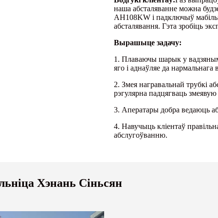
наша абсталяванне можна будзе
AH108KW і падключыў мабільн
абсталявання. Гэта зробіць эк
Вырашыце задачу:
1. Плаваючы шарык у вадзяным
яго і аднаўляе да нармальнага
2. Змея награвальнай трубкі а
рэгулярна падцягваць змеявую
3. Аператары добра ведаюць аб
4. Навучыць кліентаў правільн
абслугоўванню.
альніца Хэнань Сіньсян