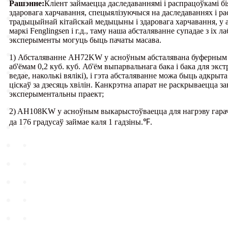
Рашэнне:
Кліент займаецца даследаваннямі і распрацоўкамі б
здаровага харчавання, спецыялізуючыся на даследаваннях і р
традыцыйнай кітайскай медыцыны і здаровага харчавання, у
маркі Fenglingsen і г.д., таму наша абсталяванне супадае з іх
эксперыменты могуць быць пачаты масава.
1) Абсталяванне AH72KW у асноўным абсталявана буферным 
аб'ёмам 0,2 куб. куб. Аб'ём выпарвальнага бака і бака для эк
ведае, наколькі вялікі), і гэта абсталяванне можа быць адкрыт
ціскаў за дзесяць хвілін. Канкрэтна апарат не раскрываецца за
эксперыментальны праект;
2) AH108KW у асноўным выкарыстоўваецца для нагрэву гарач
да 176 градусаў займае каля 1 гадзіны.
℉
.