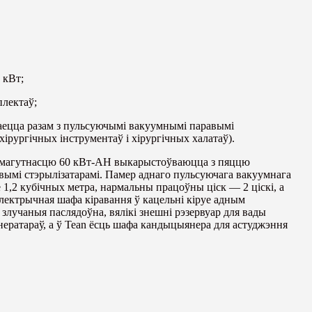
 кВт;
плектаў;
ецца разам з пульсуючымі вакуумнымі паравымі
хірургічных інструментаў і хірургічных халатаў).
 магутнасцю 60 кВт-AH выкарыстоўваюцца з пяццю
ымі стэрылізатарамі. Памер аднаго пульсуючага вакуумнага
е 1,2 кубічных метра, нармальны працоўны ціск — 2 ціскі, а
лектрычная шафа кіравання ў кацельні кіруе адным
злучаныя паслядоўна, вялікі знешні рэзервуар для вады
нератараў, а ў Tean ёсць шафа кандыцыянера для астуджэння