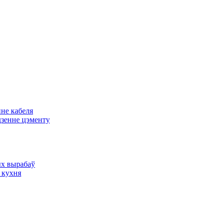
не кабеля
дзенне цэменту
х вырабаў
 кухня