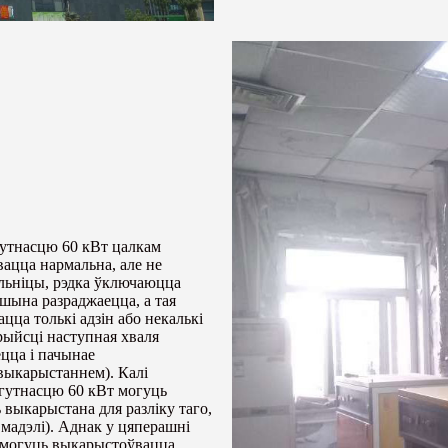
гутнасцю 60 кВт цалкам
ацца нармальна, але не
альніцы, рэдка ўключаюцца
ашына разраджаецца, а тая
цца толькі адзін або некалькі
прыйсці наступная хваля
цца і пачынае
выкарыстаннем). Калі
агутнасцю 60 кВт могуць
 выкарыстана для разліку таго,
 мадэлі). Аднак у цяперашні
ы могуць выкарыстоўвацца