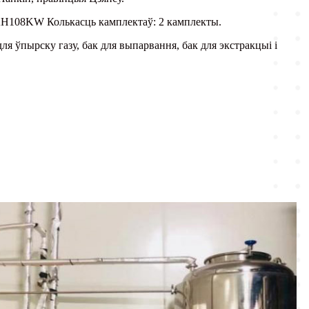
08KW Колькасць камплектаў: ​​2 камплекты.
ля ўпырску газу, бак для выпарвання, бак для экстракцыі і