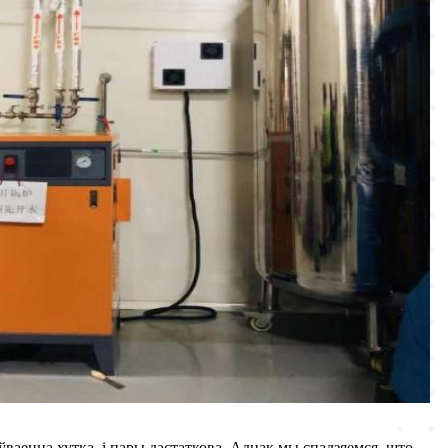
ваецца хутка, і пары дастаткова. Аднак мы спадзяемся, што