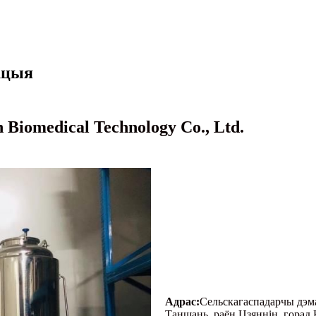
кцыя
 Biomedical Technology Co., Ltd.
Адрас:
Сельскагаспадарчы дэм
Таншань, раён Цзяннін, горад 