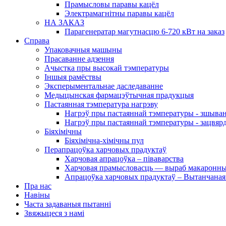
Прамысловы паравы кацёл
Электрамагнітны паравы кацёл
НА ЗАКАЗ
Парагенератар магутнасцю 6-720 кВт на заказ
Справа
Упаковачныя машыны
Прасаванне адзення
Ачыстка пры высокай тэмпературы
Іншыя рамёствы
Эксперыментальнае даследаванне
Медыцынская фармацэўтычная прадукцыя
Пастаянная тэмпература нагрэву
Нагрэў пры пастаяннай тэмпературы - зшыван
Нагрэў пры пастаяннай тэмпературы - зацвяр
Біяхімічны
Біяхімічна-хімічны пул
Перапрацоўка харчовых прадуктаў
Харчовая апрацоўка – піваварства
Харчовая прамысловасць — выраб макаронны
Апрацоўка харчовых прадуктаў – Вытанчаная
Пра нас
Навіны
Часта задаваныя пытанні
Звяжыцеся з намі