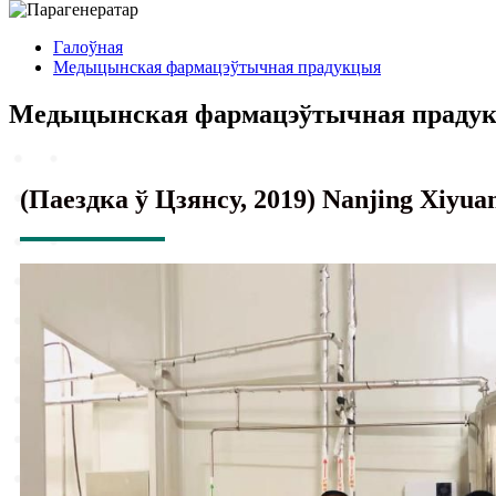
Галоўная
Медыцынская фармацэўтычная прадукцыя
Медыцынская фармацэўтычная праду
(Паездка ў Цзянсу, 2019) Nanjing Xiyuan