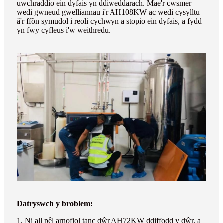
uwchraddio ein dyfais yn ddiweddarach. Mae'r cwsmer
wedi gwneud gwelliannau i'r AH108KW ac wedi cysylltu
â'r ffôn symudol i reoli cychwyn a stopio ein dyfais, a fydd
yn fwy cyfleus i'w weithredu.
Datryswch y broblem:
1. Ni all pêl arnofiol tanc dŵr AH72KW ddiffodd y dŵr, a