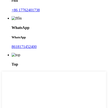
Ffôn
+86 17762401738
WhatsApp
WhatsApp
8618171452400
Top