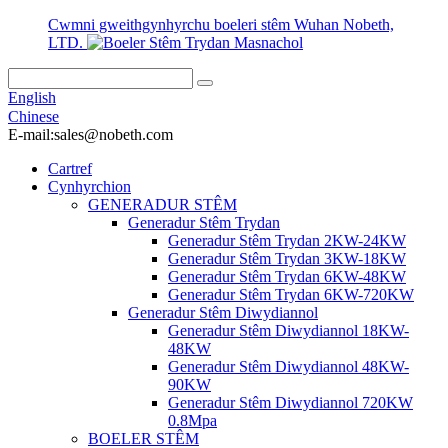
Cwmni gweithgynhyrchu boeleri stêm Wuhan Nobeth,
LTD.
English
Chinese
E-mail:sales@nobeth.com
Cartref
Cynhyrchion
GENERADUR STÊM
Generadur Stêm Trydan
Generadur Stêm Trydan 2KW-24KW
Generadur Stêm Trydan 3KW-18KW
Generadur Stêm Trydan 6KW-48KW
Generadur Stêm Trydan 6KW-720KW
Generadur Stêm Diwydiannol
Generadur Stêm Diwydiannol 18KW-
48KW
Generadur Stêm Diwydiannol 48KW-
90KW
Generadur Stêm Diwydiannol 720KW
0.8Mpa
BOELER STÊM