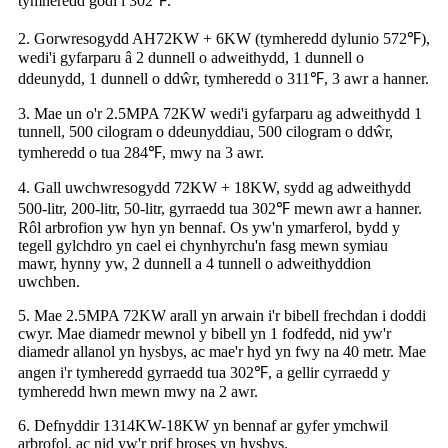
tymheredd godi i 302℉.
2. Gorwresogydd AH72KW + 6KW (tymheredd dylunio 572℉),
wedi'i gyfarparu â 2 dunnell o adweithydd, 1 dunnell o
ddeunydd, 1 dunnell o ddŵr, tymheredd o 311℉, 3 awr a hanner.
3. Mae un o'r 2.5MPA 72KW wedi'i gyfarparu ag adweithydd 1
tunnell, 500 cilogram o ddeunyddiau, 500 cilogram o ddŵr,
tymheredd o tua 284℉, mwy na 3 awr.
4. Gall uwchwresogydd 72KW + 18KW, sydd ag adweithydd
500-litr, 200-litr, 50-litr, gyrraedd tua 302℉ mewn awr a hanner.
Rôl arbrofion yw hyn yn bennaf. Os yw'n ymarferol, bydd y
tegell gylchdro yn cael ei chynhyrchu'n fasg mewn symiau
mawr, hynny yw, 2 dunnell a 4 tunnell o adweithyddion
uwchben.
5. Mae 2.5MPA 72KW arall yn arwain i'r bibell frechdan i doddi
cwyr. Mae diamedr mewnol y bibell yn 1 fodfedd, nid yw'r
diamedr allanol yn hysbys, ac mae'r hyd yn fwy na 40 metr. Mae
angen i'r tymheredd gyrraedd tua 302℉, a gellir cyrraedd y
tymheredd hwn mewn mwy na 2 awr.
6. Defnyddir 1314KW-18KW yn bennaf ar gyfer ymchwil
arbrofol, ac nid yw'r prif broses yn hysbys.