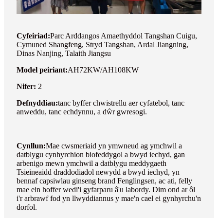
Cyfeiriad:
Parc Arddangos Amaethyddol Tangshan Cuigu,
Cymuned Shangfeng, Stryd Tangshan, Ardal Jiangning,
Dinas Nanjing, Talaith Jiangsu
Model peiriant:
AH72KW/AH108KW
Nifer:
2
Defnyddiau:
tanc byffer chwistrellu aer cyfatebol, tanc
anweddu, tanc echdynnu, a dŵr gwresogi.
Cynllun:
Mae cwsmeriaid yn ymwneud ag ymchwil a
datblygu cynhyrchion biofeddygol a bwyd iechyd, gan
arbenigo mewn ymchwil a datblygu meddygaeth
Tsieineaidd draddodiadol newydd a bwyd iechyd, yn
bennaf capsiwlau ginseng brand Fenglingsen, ac ati, felly
mae ein hoffer wedi'i gyfarparu â'u labordy. Dim ond ar ôl
i'r arbrawf fod yn llwyddiannus y mae'n cael ei gynhyrchu'n
dorfol.