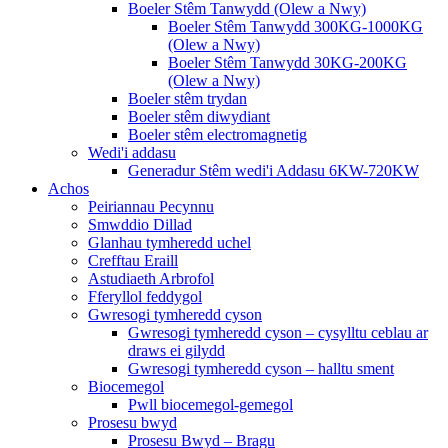
Boeler Stêm Tanwydd (Olew a Nwy)
Boeler Stêm Tanwydd 300KG-1000KG
(Olew a Nwy)
Boeler Stêm Tanwydd 30KG-200KG
(Olew a Nwy)
Boeler stêm trydan
Boeler stêm diwydiant
Boeler stêm electromagnetig
Wedi'i addasu
Generadur Stêm wedi'i Addasu 6KW-720KW
Achos
Peiriannau Pecynnu
Smwddio Dillad
Glanhau tymheredd uchel
Crefftau Eraill
Astudiaeth Arbrofol
Fferyllol feddygol
Gwresogi tymheredd cyson
Gwresogi tymheredd cyson – cysylltu ceblau ar
draws ei gilydd
Gwresogi tymheredd cyson – halltu sment
Biocemegol
Pwll biocemegol-gemegol
Prosesu bwyd
Prosesu Bwyd – Bragu