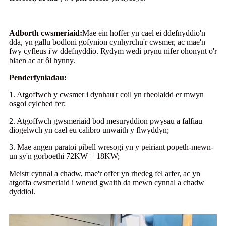
Adborth cwsmeriaid:
Mae ein hoffer yn cael ei ddefnyddio'n
dda, yn gallu bodloni gofynion cynhyrchu'r cwsmer, ac mae'n
fwy cyfleus i'w ddefnyddio. Rydym wedi prynu nifer ohonynt o'r
blaen ac ar ôl hynny.
Penderfyniadau:
1. Atgoffwch y cwsmer i dynhau'r coil yn rheolaidd er mwyn
osgoi cylched fer;
2. Atgoffwch gwsmeriaid bod mesuryddion pwysau a falfiau
diogelwch yn cael eu calibro unwaith y flwyddyn;
3. Mae angen paratoi pibell wresogi yn y peiriant popeth-mewn-
un sy'n gorboethi 72KW + 18KW;
Meistr cynnal a chadw, mae'r offer yn rhedeg fel arfer, ac yn
atgoffa cwsmeriaid i wneud gwaith da mewn cynnal a chadw
dyddiol.