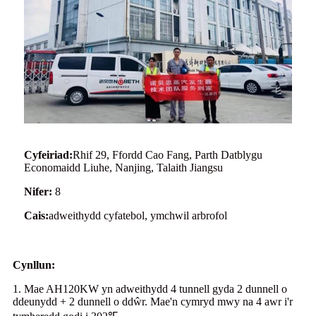
Cyfeiriad:
Rhif 29, Ffordd Cao Fang, Parth Datblygu
Economaidd Liuhe, Nanjing, Talaith Jiangsu
Nifer:
8
Cais:
adweithydd cyfatebol, ymchwil arbrofol
Cynllun:
1. Mae AH120KW yn adweithydd 4 tunnell gyda 2 dunnell o
ddeunydd + 2 dunnell o ddŵr. Mae'n cymryd mwy na 4 awr i'r