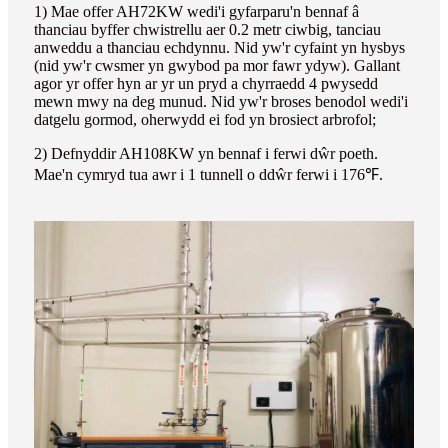
1) Mae offer AH72KW wedi'i gyfarparu'n bennaf â
thanciau byffer chwistrellu aer 0.2 metr ciwbig, tanciau
anweddu a thanciau echdynnu. Nid yw'r cyfaint yn hysbys
(nid yw'r cwsmer yn gwybod pa mor fawr ydyw). Gallant
agor yr offer hyn ar yr un pryd a chyrraedd 4 pwysedd
mewn mwy na deg munud. Nid yw'r broses benodol wedi'i
datgelu gormod, oherwydd ei fod yn brosiect arbrofol;
2) Defnyddir AH108KW yn bennaf i ferwi dŵr poeth.
Mae'n cymryd tua awr i 1 tunnell o ddŵr ferwi i 176℉.