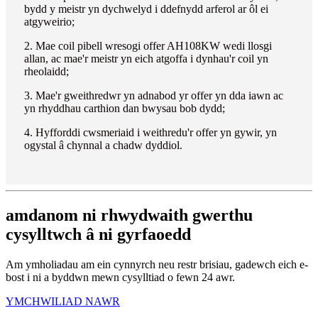
bydd y meistr yn dychwelyd i ddefnydd arferol ar ôl ei
atgyweirio;
2. Mae coil pibell wresogi offer AH108KW wedi llosgi
allan, ac mae'r meistr yn eich atgoffa i dynhau'r coil yn
rheolaidd;
3. Mae'r gweithredwr yn adnabod yr offer yn dda iawn ac
yn rhyddhau carthion dan bwysau bob dydd;
4. Hyfforddi cwsmeriaid i weithredu'r offer yn gywir, yn
ogystal â chynnal a chadw dyddiol.
amdanom ni rhwydwaith gwerthu
cysylltwch â ni gyrfaoedd
Am ymholiadau am ein cynnyrch neu restr brisiau, gadewch eich e-
bost i ni a byddwn mewn cysylltiad o fewn 24 awr.
YMCHWILIAD NAWR