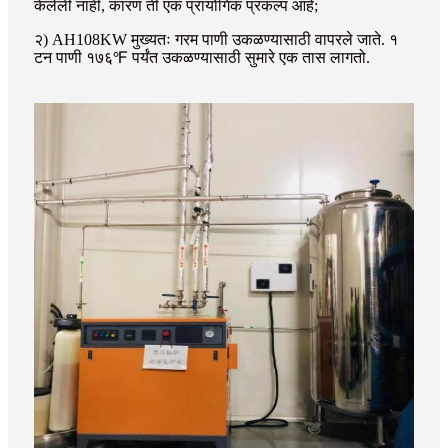
केलेली नाही, कारण ती एक प्रायोगिक प्रकल्प आहे;
२) AH108KW मुख्यतः गरम पाणी उकळण्यासाठी वापरले जाते. १
टन पाणी १७६℉ पर्यंत उकळण्यासाठी सुमारे एक तास लागतो.