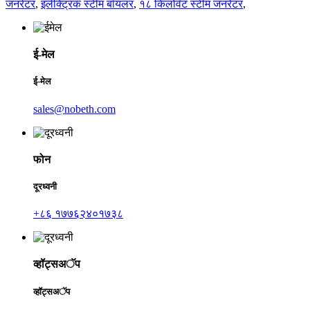
जनरेटर
,
इलेक्ट्रिक स्टीम बॉयलर
,
१८ किलोवॅट स्टीम जनरेटर
,
ई-मेल
ई-मेल
sales@nobeth.com
फोन
दूरध्वनी
+८६ १७७६२४०१७३८
व्हॉट्सअॅप
व्हॉट्सअॅप