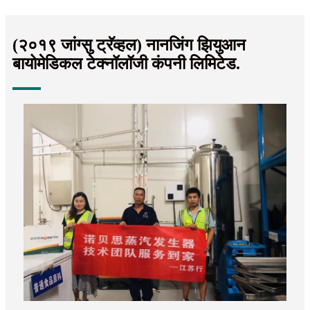
(२०१९ जांग्सु ट्रॅव्हल) नानजिंग झियुआन
बायोमेडिकल टेक्नॉलॉजी कंपनी लिमिटेड.