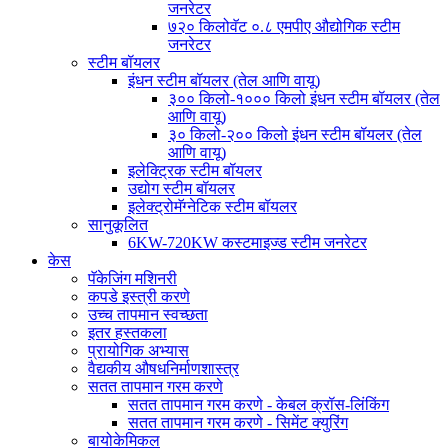
जनरेटर
७२० किलोवॅट ०.८ एमपीए औद्योगिक स्टीम
जनरेटर
स्टीम बॉयलर
इंधन स्टीम बॉयलर (तेल आणि वायू)
३०० किलो-१००० किलो इंधन स्टीम बॉयलर (तेल
आणि वायू)
३० किलो-२०० किलो इंधन स्टीम बॉयलर (तेल
आणि वायू)
इलेक्ट्रिक स्टीम बॉयलर
उद्योग स्टीम बॉयलर
इलेक्ट्रोमॅग्नेटिक स्टीम बॉयलर
सानुकूलित
6KW-720KW कस्टमाइज्ड स्टीम जनरेटर
केस
पॅकेजिंग मशिनरी
कपडे इस्त्री करणे
उच्च तापमान स्वच्छता
इतर हस्तकला
प्रायोगिक अभ्यास
वैद्यकीय औषधनिर्माणशास्त्र
सतत तापमान गरम करणे
सतत तापमान गरम करणे - केबल क्रॉस-लिंकिंग
सतत तापमान गरम करणे - सिमेंट क्युरिंग
बायोकेमिकल