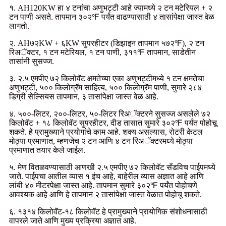
१. AH120KW हा ४ टनांचा अणुभट्टी आहे ज्यामध्ये २ टन मटेरियल + २
टन पाणी असते. तापमान ३०२℉ पर्यंत वाढण्यासाठी ४ तासांपेक्षा जास्त वेळ
लागतो.
२. AH७२KW + ६KW सुपरहीटर (डिझाइन तापमान ५७२℉), २ टन
रिअॅक्टर, १ टन मटेरियल, १ टन पाणी, ३११℉ तापमान, साडेतीन
तासांनी सुसज्ज.
३. २.५ एमपीए ७२ किलोवॅट क्षमतेच्या एका अणुभट्टीमध्ये १ टन क्षमतेचा
अणुभट्टी, ५०० किलोग्रॅम साहित्य, ५०० किलोग्रॅम पाणी, सुमारे २८४
डिग्री सेल्सियस तापमान, ३ तासांपेक्षा जास्त वेळ आहे.
४. ५००-लिटर, २००-लिटर, ५०-लिटर रिअॅक्टरने सुसज्ज असलेले ७२
किलोवॅट + १८ किलोवॅट सुपरहीटर, दीड तासात सुमारे ३०२℉ पर्यंत पोहोचू
शकते. हे प्रामुख्याने प्रयोगांचे काम आहे. शक्य असल्यास, रोटरी केटल
मोठ्या प्रमाणात, म्हणजेच २ टन आणि ४ टन रिअॅक्टरमध्ये मोठ्या
प्रमाणात तयार केले जाईल.
५. मेण वितळवण्यासाठी आणखी २.५ एमपीए ७२ किलोवॅट सँडविच पाईपमध्ये
जाते. पाईपचा आतील व्यास १ इंच आहे, बाहेरील व्यास अज्ञात आहे आणि
लांबी ४० मीटरपेक्षा जास्त आहे. तापमान सुमारे ३०२℉ पर्यंत पोहोचणे
आवश्यक आहे आणि हे तापमान २ तासांपेक्षा जास्त वेळात पोहोचू शकते.
६. १३१४ किलोवॅट-१८ किलोवॅट हे प्रामुख्याने प्रायोगिक संशोधनासाठी
वापरले जाते आणि मुख्य प्रक्रिया अज्ञात आहे.