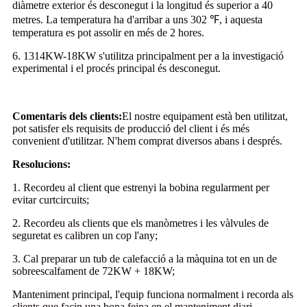
diàmetre exterior és desconegut i la longitud és superior a 40
metres. La temperatura ha d'arribar a uns 302 ℉, i aquesta
temperatura es pot assolir en més de 2 hores.
6. 1314KW-18KW s'utilitza principalment per a la investigació
experimental i el procés principal és desconegut.
Comentaris dels clients:
El nostre equipament està ben utilitzat,
pot satisfer els requisits de producció del client i és més
convenient d'utilitzar. N'hem comprat diversos abans i després.
Resolucions:
1. Recordeu al client que estrenyi la bobina regularment per
evitar curtcircuits;
2. Recordeu als clients que els manòmetres i les vàlvules de
seguretat es calibren un cop l'any;
3. Cal preparar un tub de calefacció a la màquina tot en un de
sobreescalfament de 72KW + 18KW;
Manteniment principal, l'equip funciona normalment i recorda als
clients que facin una bona feina en el manteniment diari.