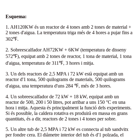
Esquema:
1. AH120KW és un reactor de 4 tones amb 2 tones de material +
2 tones d'aigua. La temperatura triga més de 4 hores a pujar fins a
302℉.
2. Sobreescalfador AH72KW + 6KW (temperatura de disseny
572℉), equipat amb 2 tones de reactor, 1 tona de material, 1 tona
d'aigua, temperatura de 311℉, 3 hores i mitja.
3. Un dels reactors de 2,5 MPA i 72 kW està equipat amb un
reactor d'1 tona, 500 quilograms de materials, 500 quilograms
d'aigua, una temperatura d'uns 284 ℉, més de 3 hores.
4. Un sobreescalfador de 72 kW + 18 kW, equipat amb un
reactor de 500, 200 i 50 litres, pot arribar a uns 150 °C en una
hora i mitja. Aquesta és principalment la funció dels experiments.
Si és possible, la caldera rotativa es produirà en massa en grans
quantitats, és a dir, reactors de 2 tones i 4 tones per sobre.
5. Un altre tub de 2,5 MPA i 72 kW es connecta al tub sandvitx
per fondre cera. El diàmetre interior del tub és d'1 polzada, el