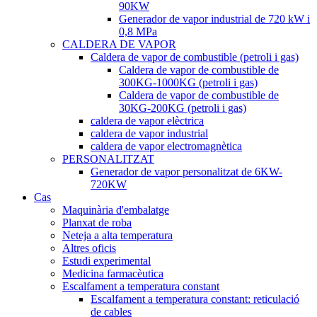
90KW
Generador de vapor industrial de 720 kW i
0,8 MPa
CALDERA DE VAPOR
Caldera de vapor de combustible (petroli i gas)
Caldera de vapor de combustible de
300KG-1000KG (petroli i gas)
Caldera de vapor de combustible de
30KG-200KG (petroli i gas)
caldera de vapor elèctrica
caldera de vapor industrial
caldera de vapor electromagnètica
PERSONALITZAT
Generador de vapor personalitzat de 6KW-
720KW
Cas
Maquinària d'embalatge
Planxat de roba
Neteja a alta temperatura
Altres oficis
Estudi experimental
Medicina farmacèutica
Escalfament a temperatura constant
Escalfament a temperatura constant: reticulació
de cables