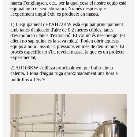
marca Fenglingsen, etc., per la qual cosa el nostre equip està
equipat amb el seu laboratori. Només després que
l'experiment tingui èxit, es produeix en massa.
1) L'equipament de l'AH72KW està equipat principalment
amb tancs d'injecció d'aire de 0,2 metres cúbics, tancs
d'evaporació i tancs d'extracció. El volum és desconegut (el
client no sap quina és la seva mida). Poden obrir aquests
equips alhora i assolir 4 pressions en més de deu minuts. El
procés específic no s'ha revelat massa, ja que és un projecte
experimental;
2) AH108KW s'utilitza principalment per bullir aigua
calenta. 1 tona d'aigua triga aproximadament una hora a
bullir fins a 176℉.