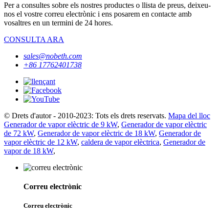
Per a consultes sobre els nostres productes o llista de preus, deixeu-
nos el vostre correu electrònic i ens posarem en contacte amb
vosaltres en un termini de 24 hores.
CONSULTA ARA
sales@nobeth.com
+86 17762401738
© Drets d'autor - 2010-2023: Tots els drets reservats.
Mapa del lloc
Generador de vapor elèctric de 9 kW
,
Generador de vapor elèctric
de 72 kW
,
Generador de vapor elèctric de 18 kW
,
Generador de
vapor elèctric de 12 kW
,
caldera de vapor elèctrica
,
Generador de
vapor de 18 kW
,
Correu electrònic
Correu electrònic