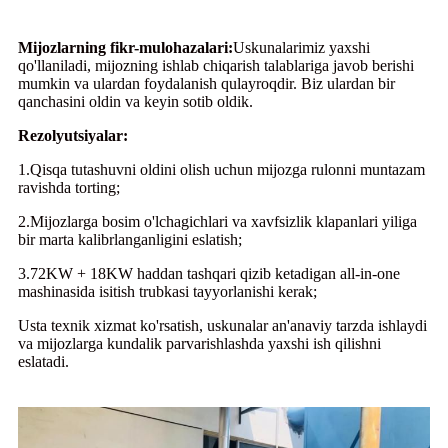
Mijozlarning fikr-mulohazalari:
Uskunalarimiz yaxshi
qo'llaniladi, mijozning ishlab chiqarish talablariga javob berishi
mumkin va ulardan foydalanish qulayroqdir. Biz ulardan bir
qanchasini oldin va keyin sotib oldik.
Rezolyutsiyalar:
1.Qisqa tutashuvni oldini olish uchun mijozga rulonni muntazam
ravishda torting;
2.Mijozlarga bosim o'lchagichlari va xavfsizlik klapanlari yiliga
bir marta kalibrlanganligini eslatish;
3.72KW + 18KW haddan tashqari qizib ketadigan all-in-one
mashinasida isitish trubkasi tayyorlanishi kerak;
Usta texnik xizmat ko'rsatish, uskunalar an'anaviy tarzda ishlaydi
va mijozlarga kundalik parvarishlashda yaxshi ish qilishni
eslatadi.