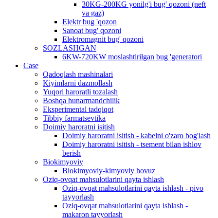
30KG-200KG yonilg'i bug' qozoni (neft
va gaz)
Elektr bug 'qozon
Sanoat bug' qozoni
Elektromagnit bug' qozoni
SOZLASHGAN
6KW-720KW moslashtirilgan bug 'generatori
Case
Qadoqlash mashinalari
Kiyimlarni dazmollash
Yuqori haroratli tozalash
Boshqa hunarmandchilik
Eksperimental tadqiqot
Tibbiy farmatsevtika
Doimiy haroratni isitish
Doimiy haroratni isitish - kabelni o'zaro bog'lash
Doimiy haroratni isitish - tsement bilan ishlov
berish
Biokimyoviy
Biokimyoviy-kimyoviy hovuz
Oziq-ovqat mahsulotlarini qayta ishlash
Oziq-ovqat mahsulotlarini qayta ishlash - pivo
tayyorlash
Oziq-ovqat mahsulotlarini qayta ishlash -
makaron tayyorlash