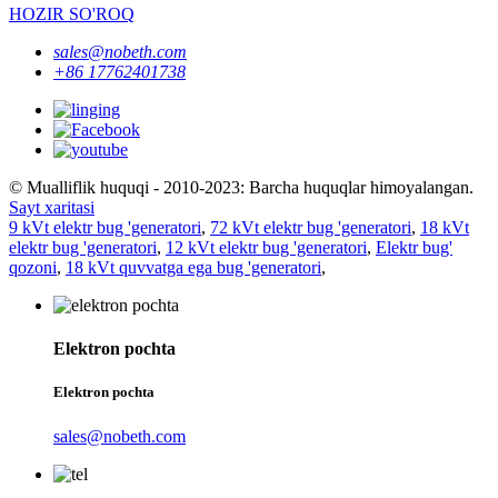
HOZIR SO'ROQ
sales@nobeth.com
+86 17762401738
© Mualliflik huquqi - 2010-2023: Barcha huquqlar himoyalangan.
Sayt xaritasi
9 kVt elektr bug 'generatori
,
72 kVt elektr bug 'generatori
,
18 kVt
elektr bug 'generatori
,
12 kVt elektr bug 'generatori
,
Elektr bug'
qozoni
,
18 kVt quvvatga ega bug 'generatori
,
Elektron pochta
Elektron pochta
sales@nobeth.com