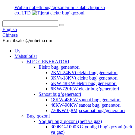
Wuhan nobeth bug 'qozonlarini ishlab chiqarish
co.,LTD
English
Chinese
E-mail:sales@nobeth.com
Uy
Mahsulotlar
BUG GENERATORI
Elektr bug 'generatori
2KVt-24KVt elektr bug 'generatori
3KVt-18KVt elektr bug' generatori
6KW-48KW elektr bug 'generatori
6KW-720KW elektr bug 'generatori
Sanoat bug 'generatori
18KW-48KW sanoat bug 'generatori
48KW-90KW sanoat bug 'generatori
720KW 0,8Mpa sanoat bug 'generatori
Bug' qozoni
Yoqilg'i bug' qozoni (neft va gaz)
300KG-1000KG yonilg'i bug' qozoni (neft
va gaz)