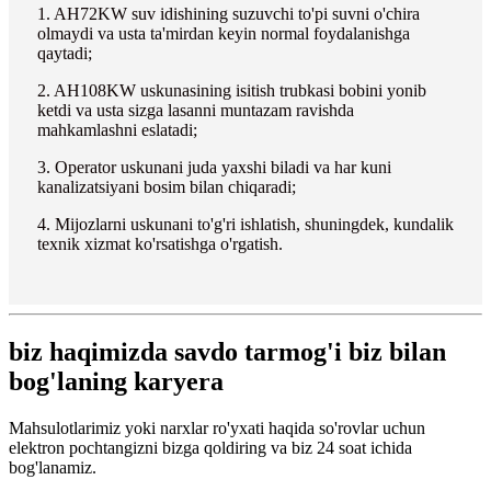
1. AH72KW suv idishining suzuvchi to'pi suvni o'chira
olmaydi va usta ta'mirdan keyin normal foydalanishga
qaytadi;
2. AH108KW uskunasining isitish trubkasi bobini yonib
ketdi va usta sizga lasanni muntazam ravishda
mahkamlashni eslatadi;
3. Operator uskunani juda yaxshi biladi va har kuni
kanalizatsiyani bosim bilan chiqaradi;
4. Mijozlarni uskunani to'g'ri ishlatish, shuningdek, kundalik
texnik xizmat ko'rsatishga o'rgatish.
biz haqimizda savdo tarmog'i biz bilan
bog'laning karyera
Mahsulotlarimiz yoki narxlar ro'yxati haqida so'rovlar uchun
elektron pochtangizni bizga qoldiring va biz 24 soat ichida
bog'lanamiz.