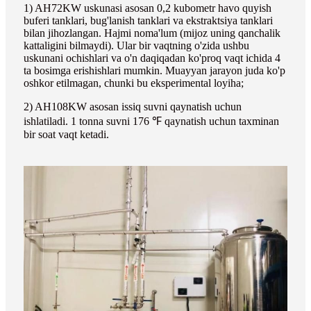
1) AH72KW uskunasi asosan 0,2 kubometr havo quyish
buferi tanklari, bug'lanish tanklari va ekstraktsiya tanklari
bilan jihozlangan. Hajmi noma'lum (mijoz uning qanchalik
kattaligini bilmaydi). Ular bir vaqtning o'zida ushbu
uskunani ochishlari va o'n daqiqadan ko'proq vaqt ichida 4
ta bosimga erishishlari mumkin. Muayyan jarayon juda ko'p
oshkor etilmagan, chunki bu eksperimental loyiha;
2) AH108KW asosan issiq suvni qaynatish uchun
ishlatiladi. 1 tonna suvni 176 ℉ qaynatish uchun taxminan
bir soat vaqt ketadi.