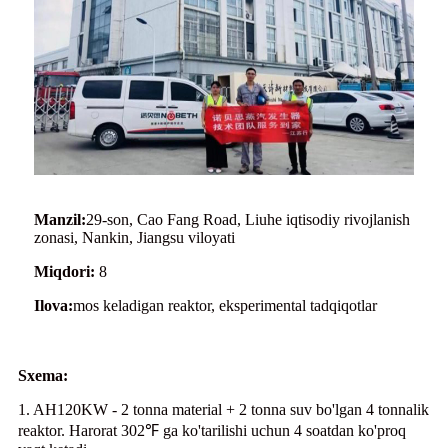
Manzil:
29-son, Cao Fang Road, Liuhe iqtisodiy rivojlanish
zonasi, Nankin, Jiangsu viloyati
Miqdori:
8
Ilova:
mos keladigan reaktor, eksperimental tadqiqotlar
Sxema:
1. AH120KW - 2 tonna material + 2 tonna suv bo'lgan 4 tonnalik
reaktor. Harorat 302℉ ga ko'tarilishi uchun 4 soatdan ko'proq