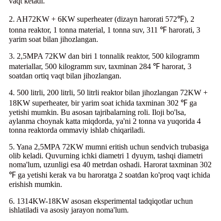
vaqt ketadi.
2. AH72KW + 6KW superheater (dizayn harorati 572℉), 2
tonna reaktor, 1 tonna material, 1 tonna suv, 311 ℉ harorati, 3
yarim soat bilan jihozlangan.
3. 2,5MPA 72KW dan biri 1 tonnalik reaktor, 500 kilogramm
materiallar, 500 kilogramm suv, taxminan 284 ℉ harorat, 3
soatdan ortiq vaqt bilan jihozlangan.
4. 500 litrli, 200 litrli, 50 litrli reaktor bilan jihozlangan 72KW +
18KW superheater, bir yarim soat ichida taxminan 302 ℉ ga
yetishi mumkin. Bu asosan tajribalarning roli. Iloji bo'lsa,
aylanma choynak katta miqdorda, ya'ni 2 tonna va yuqorida 4
tonna reaktorda ommaviy ishlab chiqariladi.
5. Yana 2,5MPA 72KW mumni eritish uchun sendvich trubasiga
olib keladi. Quvurning ichki diametri 1 dyuym, tashqi diametri
noma'lum, uzunligi esa 40 metrdan oshadi. Harorat taxminan 302
℉ ga yetishi kerak va bu haroratga 2 soatdan ko'proq vaqt ichida
erishish mumkin.
6. 1314KW-18KW asosan eksperimental tadqiqotlar uchun
ishlatiladi va asosiy jarayon noma'lum.