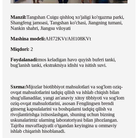
Manzil:
Tangshan Cuigu qishloq xo'jaligi ko'rgazma parki,
Shangfeng jamoasi, Tangshan ko'chasi, Jiangning tumani,
Nankin shahri, Jiangsu viloyati
Mashina modeli:
AH72KVt/AH108KVt
Miqdori:
2
Foydalanadi:
mos keladigan havo quyish buferi tanki,
bug'lanish tanki, ekstraktsiya idishi va isitish suvi.
Sxema:
Mijozlar biotibbiyot mahsulotlari va sog'lom oziq-
ovqat mahsulotlarini tadqiq qilish va ishlab chiqish bilan
shug'ullanadilar, yangi an'anaviy xitoy tibbiyoti va sog'lom
oziq-ovqat mahsulotlarini, asosan Fenglingsen brendi
ginseng kapsulalarini va boshqalarni tadqiq qilish va
rivojlantirishga ixtisoslashgan, shuning uchun bizning
uskunalarimiz ularning laboratoriyasi bilan jihozlangan.
Tajriba muvaffaqiyatli o'tgandan keyingina u ommaviy
ishlab chiqarish hisoblanadi.