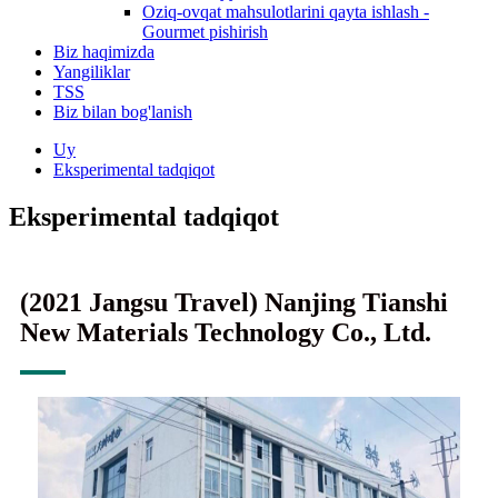
Oziq-ovqat mahsulotlarini qayta ishlash -
Gourmet pishirish
Biz haqimizda
Yangiliklar
TSS
Biz bilan bog'lanish
Uy
Eksperimental tadqiqot
Eksperimental tadqiqot
(2021 Jangsu Travel) Nanjing Tianshi
New Materials Technology Co., Ltd.