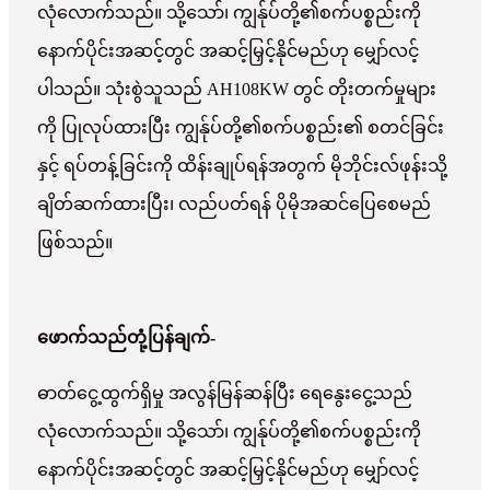
လုံလောက်သည်။ သို့သော်၊ ကျွန်ုပ်တို့၏စက်ပစ္စည်းကို
နောက်ပိုင်းအဆင့်တွင် အဆင့်မြှင့်နိုင်မည်ဟု မျှော်လင့်
ပါသည်။ သုံးစွဲသူသည် AH108KW တွင် တိုးတက်မှုများ
ကို ပြုလုပ်ထားပြီး ကျွန်ုပ်တို့၏စက်ပစ္စည်း၏ စတင်ခြင်း
နှင့် ရပ်တန့်ခြင်းကို ထိန်းချုပ်ရန်အတွက် မိုဘိုင်းလ်ဖုန်းသို့
ချိတ်ဆက်ထားပြီး၊ လည်ပတ်ရန် ပိုမိုအဆင်ပြေစေမည်
ဖြစ်သည်။
ဖောက်သည်တုံ့ပြန်ချက်-
ဓာတ်ငွေ့ထွက်ရှိမှု အလွန်မြန်ဆန်ပြီး ရေနွေးငွေ့သည်
လုံလောက်သည်။ သို့သော်၊ ကျွန်ုပ်တို့၏စက်ပစ္စည်းကို
နောက်ပိုင်းအဆင့်တွင် အဆင့်မြှင့်နိုင်မည်ဟု မျှော်လင့်