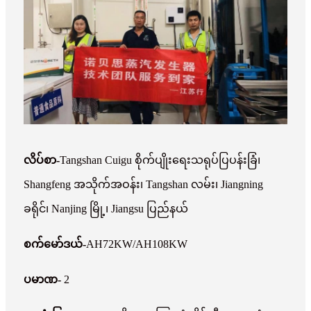
လိပ်စာ-
Tangshan Cuigu စိုက်ပျိုးရေးသရုပ်ပြပန်းခြံ၊
Shangfeng အသိုက်အဝန်း၊ Tangshan လမ်း၊ Jiangning
ခရိုင်၊ Nanjing မြို့၊ Jiangsu ပြည်နယ်
စက်မော်ဒယ်-
AH72KW/AH108KW
ပမာဏ-
2