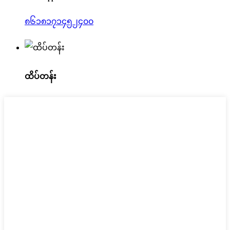
၈၆၁၈၁၇၁၄၅၂၄၀၀
ထိပ်တန်း