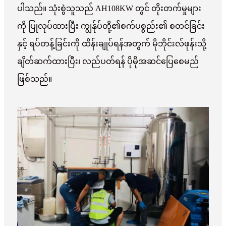
ပါသည်။ သုံးစွဲသူသည် AH108KW တွင် တိုးတက်မှုများ
ကို ပြုလုပ်ထားပြီး ကျွန်ုပ်တို့၏စက်ပစ္စည်း၏ စတင်ခြင်း
နှင့် ရပ်တန့်ခြင်းကို ထိန်းချုပ်ရန်အတွက် မိုဘိုင်းလ်ဖုန်းသို့
ချိတ်ဆက်ထားပြီး၊ လည်ပတ်ရန် ပိုမိုအဆင်ပြေစေမည်
ဖြစ်သည်။