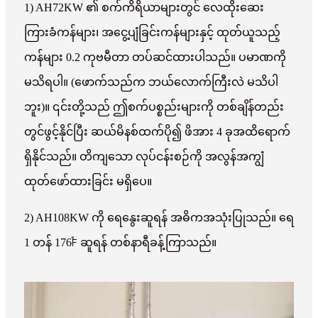
1) AH72KW ၏ စက်ကိရိယာများတွင် လေထိုးဆေး
ကြားခံကန်များ၊ အငွေ့ပျံခြင်းကန်များနှင့် ထုတ်ယူသည့်
ကန်များ 0.2 ကုဗမီတာ တပ်ဆင်ထားပါသည်။ ပမာဏကို
မသိရပါ။ (ဖောက်သည်က ဘယ်လောက်ကြီးလဲ မသိပါ
ဘူး)။ ၎င်းတို့သည် ဤစက်ပစ္စည်းများကို တစ်ချိန်တည်း
တွင်ဖွင့်နိုင်ပြီး ဆယ်မိနစ်ထက်ပို၍ ဖိအား 4 ခုအထိရောက်
ရှိနိုင်သည်။ တိကျသော လုပ်ငန်းစဉ်ကို အလွန်အကျွံ
ထုတ်ဖော်ထားခြင်း မရှိပေ။
2) AH108KW ကို ရေနွေးဆူရန် အဓိကအသုံးပြုသည်။ ရေ
1 တန် 176℉ ဆူရန် တစ်နာရီခန့်ကြာသည်။