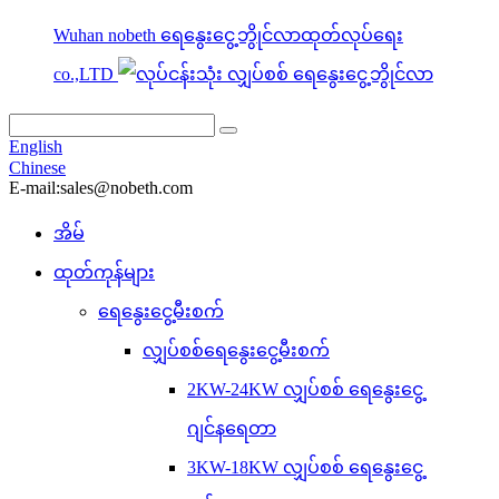
Wuhan nobeth ရေနွေးငွေ့ဘွိုင်လာထုတ်လုပ်ရေး
co.,LTD
English
Chinese
E-mail:sales@nobeth.com
အိမ်
ထုတ်ကုန်များ
ရေနွေးငွေ့မီးစက်
လျှပ်စစ်ရေနွေးငွေ့မီးစက်
2KW-24KW လျှပ်စစ် ရေနွေးငွေ့
ဂျင်နရေတာ
3KW-18KW လျှပ်စစ် ရေနွေးငွေ့