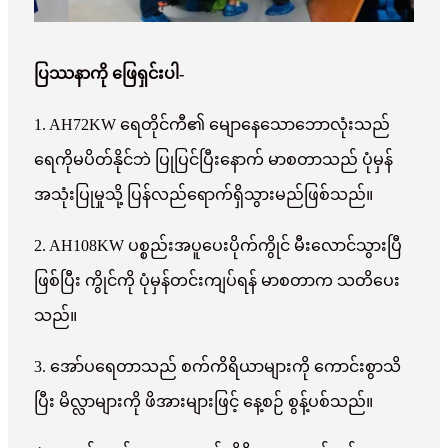
ပြဿနာကို ဖြေရှင်းပါ-
1. AH72KW ရေတိုင်ကီ၏ မျောနေသောဘောလုံးသည်
ရေကိုမပိတ်နိုင်ဘဲ ပြုပြင်ပြီးနောက် မာစတာသည် ပုံမှန်
အသုံးပြုမှုသို့ ပြန်လည်ရောက်ရှိသွားမည်ဖြစ်သည်။
2. AH108KW ပစ္စည်းအပူပေးပိုက်ကွိုင် မီးလောင်သွားပြီ
ဖြစ်ပြီး ကွိုင်ကို ပုံမှန်တင်းကျပ်ရန် မာစတာက သတိပေး
သည်။
3. အော်ပရေတာသည် စက်ကိရိယာများကို ကောင်းစွာသိ
ပြီး မိလ္လာများကို ဖိအားများဖြင့် နေ့စဉ် စွန့်ပစ်သည်။