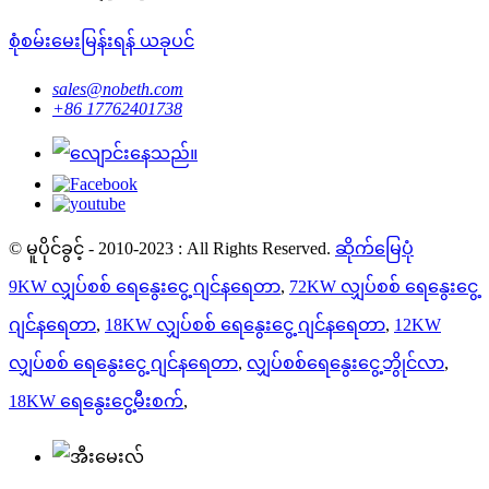
စုံစမ်းမေးမြန်းရန် ယခုပင်
sales@nobeth.com
+86 17762401738
© မူပိုင်ခွင့် - 2010-2023 : All Rights Reserved.
ဆိုက်မြေပုံ
9KW လျှပ်စစ် ရေနွေးငွေ့ ဂျင်နရေတာ
,
72KW လျှပ်စစ် ရေနွေးငွေ့
ဂျင်နရေတာ
,
18KW လျှပ်စစ် ရေနွေးငွေ့ ဂျင်နရေတာ
,
12KW
လျှပ်စစ် ရေနွေးငွေ့ ဂျင်နရေတာ
,
လျှပ်စစ်ရေနွေးငွေ့ဘွိုင်လာ
,
18KW ရေနွေးငွေ့မီးစက်
,