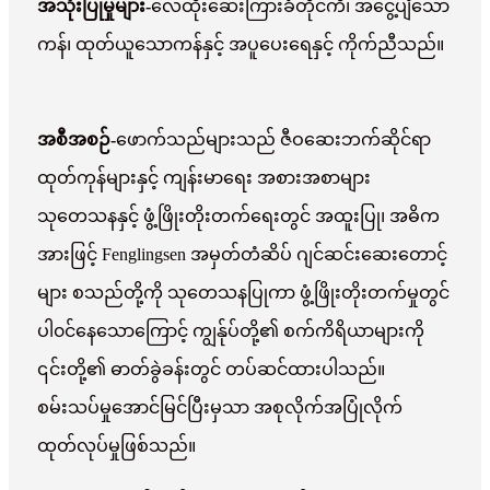
အသုံးပြုမှုများ-
လေထိုးဆေးကြားခံတိုင်ကီ၊ အငွေ့ပျံသော
ကန်၊ ထုတ်ယူသောကန်နှင့် အပူပေးရေနှင့် ကိုက်ညီသည်။
အစီအစဉ်-
ဖောက်သည်များသည် ဇီဝဆေးဘက်ဆိုင်ရာ
ထုတ်ကုန်များနှင့် ကျန်းမာရေး အစားအစာများ
သုတေသနနှင့် ဖွံ့ဖြိုးတိုးတက်ရေးတွင် အထူးပြု၊ အဓိက
အားဖြင့် Fenglingsen အမှတ်တံဆိပ် ဂျင်ဆင်းဆေးတောင့်
များ စသည်တို့ကို သုတေသနပြုကာ ဖွံ့ဖြိုးတိုးတက်မှုတွင်
ပါ၀င်နေသောကြောင့် ကျွန်ုပ်တို့၏ စက်ကိရိယာများကို
၎င်းတို့၏ ဓာတ်ခွဲခန်းတွင် တပ်ဆင်ထားပါသည်။
စမ်းသပ်မှုအောင်မြင်ပြီးမှသာ အစုလိုက်အပြုံလိုက်
ထုတ်လုပ်မှုဖြစ်သည်။