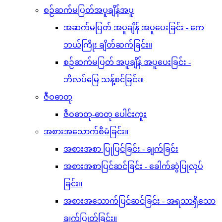
စဉ်ဆက်မပြတ်အပူချိန်အပူ
အဆက်မပြတ် အပူချိန် အပူပေးခြင်း - ကေ
ဘယ်ကြိုး ချိတ်ဆက်ခြင်း။
စဉ်ဆက်မပြတ် အပူချိန် အပူပေးခြင်း -
ဘိလပ်မြေ သန့်စင်ခြင်း။
ဇီဝဓာတု
ဇီဝဓာတု-ဓာတု ပေါင်းကူး
အစားအသောက်စီမံခြင်း။
အစားအစာ ပြုပြင်ခြင်း - ချက်ခြင်း
အစားအစာပြင်ဆင်ခြင်း - ခေါက်ဆွဲပြုလုပ်
ခြင်း။
အစားအသောက်ပြင်ဆင်ခြင်း - အရသာရှိသော
ချက်ပြုတ်ခြင်း။