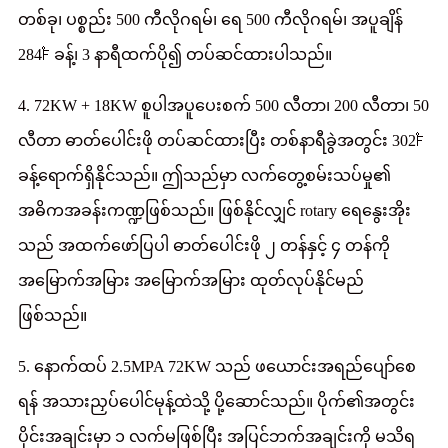
တစ်ခု၊ ပစ္စည်း 500 ကီလိုဂရမ်၊ ရေ 500 ကီလိုဂရမ်၊ အပူချိန်
284℉ ခန့်၊ 3 နာရီထက်ပို၍ တပ်ဆင်ထားပါသည်။
4. 72KW + 18KW စူပါအပူပေးစက် 500 လီတာ၊ 200 လီတာ၊ 50
လီတာ ဓာတ်ပေါင်းဖို တပ်ဆင်ထားပြီး တစ်နာရီခွဲအတွင်း 302℉
ခန့်ရောက်ရှိနိုင်သည်။ ဤသည်မှာ လက်တွေ့စမ်းသပ်မှု၏
အဓိကအခန်းကဏ္ဍဖြစ်သည်။ ဖြစ်နိုင်လျှင် rotary ရေနွေးအိုး
သည် အထက်ဖော်ပြပါ ဓာတ်ပေါင်းဖို ၂ တန်နှင့် ၄ တန်ကို
အမြောက်အမြား အမြောက်အမြား ထုတ်လုပ်နိုင်မည်
ဖြစ်သည်။
5. နောက်ထပ် 2.5MPA 72KW သည် ဖယောင်းအရည်ပျော်စေ
ရန် အသားညှပ်ပေါင်မုန့်ထဲသို့ ပို့ဆောင်သည်။ ပိုက်၏အတွင်း
ပိုင်းအချင်းမှာ ၁ လက်မဖြစ်ပြီး အပြင်ဘက်အချင်းကို မသိရ