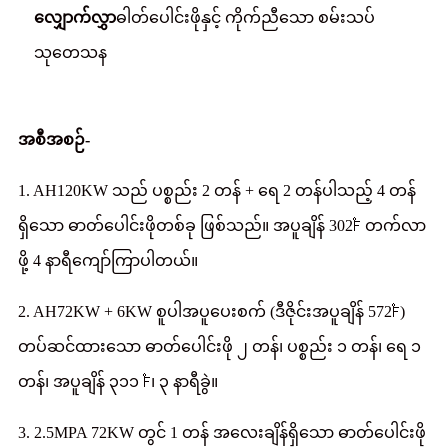
လျှောက်လွှာ
ဓါတ်ပေါင်းဖိုနှင့် ကိုက်ညီသော စမ်းသပ်
သုတေသန
အစီအစဉ်-
1. AH120KW သည် ပစ္စည်း 2 တန် + ရေ 2 တန်ပါသည့် 4 တန်
ရှိသော ဓာတ်ပေါင်းဖိုတစ်ခု ဖြစ်သည်။ အပူချိန် 302℉ တက်လာ
ဖို့ 4 နာရီကျော်ကြာပါတယ်။
2. AH72KW + 6KW စူပါအပူပေးစက် (ဒီဇိုင်းအပူချိန် 572℉)
တပ်ဆင်ထားသော ဓာတ်ပေါင်းဖို ၂ တန်၊ ပစ္စည်း ၁ တန်၊ ရေ ၁
တန်၊ အပူချိန် ၃၁၁ ℉၊ ၃ နာရီခွဲ။
3. 2.5MPA 72KW တွင် 1 တန် အလေးချိန်ရှိသော ဓာတ်ပေါင်းဖို