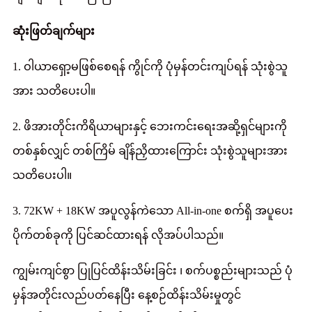
ဆုံးဖြတ်ချက်များ
1. ဝါယာရှော့မဖြစ်စေရန် ကွိုင်ကို ပုံမှန်တင်းကျပ်ရန် သုံးစွဲသူ
အား သတိပေးပါ။
2. ဖိအားတိုင်းကိရိယာများနှင့် ဘေးကင်းရေးအဆို့ရှင်များကို
တစ်နှစ်လျှင် တစ်ကြိမ် ချိန်ညှိထားကြောင်း သုံးစွဲသူများအား
သတိပေးပါ။
3. 72KW + 18KW အပူလွန်ကဲသော All-in-one စက်ရှိ အပူပေး
ပိုက်တစ်ခုကို ပြင်ဆင်ထားရန် လိုအပ်ပါသည်။
ကျွမ်းကျင်စွာ ပြုပြင်ထိန်းသိမ်းခြင်း ၊ စက်ပစ္စည်းများသည် ပုံ
မှန်အတိုင်းလည်ပတ်နေပြီး နေ့စဉ်ထိန်းသိမ်းမှုတွင်