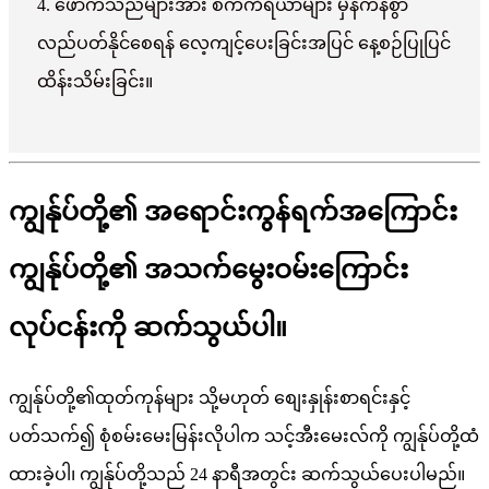
4. ဖောက်သည်များအား စက်ကိရိယာများ မှန်ကန်စွာ
လည်ပတ်နိုင်စေရန် လေ့ကျင့်ပေးခြင်းအပြင် နေ့စဉ်ပြုပြင်
ထိန်းသိမ်းခြင်း။
ကျွန်ုပ်တို့၏ အရောင်းကွန်ရက်အကြောင်း
ကျွန်ုပ်တို့၏ အသက်မွေးဝမ်းကြောင်း
လုပ်ငန်းကို ဆက်သွယ်ပါ။
ကျွန်ုပ်တို့၏ထုတ်ကုန်များ သို့မဟုတ် စျေးနှုန်းစာရင်းနှင့်
ပတ်သက်၍ စုံစမ်းမေးမြန်းလိုပါက သင့်အီးမေးလ်ကို ကျွန်ုပ်တို့ထံ
ထားခဲ့ပါ၊ ကျွန်ုပ်တို့သည် 24 နာရီအတွင်း ဆက်သွယ်ပေးပါမည်။