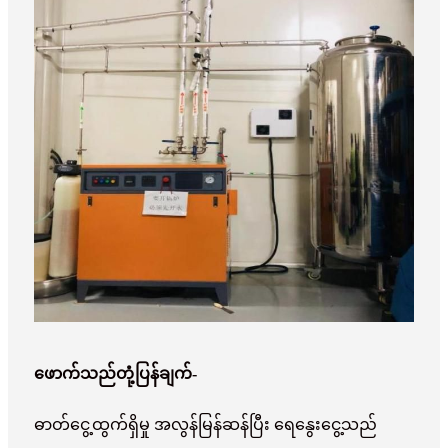
ဖောက်သည်တုံ့ပြန်ချက်-
ဓာတ်ငွေ့ထွက်ရှိမှု အလွန်မြန်ဆန်ပြီး ရေနွေးငွေ့သည်