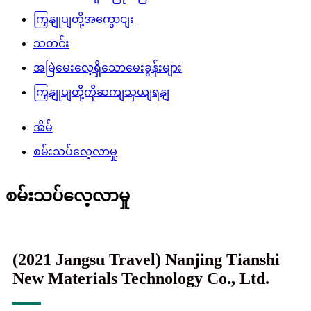
ကြှနျုပျတို့အကွောငျး
သတင်း
အမြဲမေးလေ့ရှိသောမေးခွန်းများ
ကြှနျုပျတို့ကိုဆကျသှယျရနျ
အိမ်
စမ်းသပ်လေ့လာမှု
စမ်းသပ်လေ့လာမှု
(2021 Jangsu Travel) Nanjing Tianshi
New Materials Technology Co., Ltd.