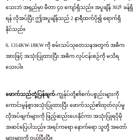
သေးဘဲ အရှည်မှာ မီတာ ၄၀ ကျော်ရှိသည်။ အပူချိန် 302℉ ခန့်ရှိ
ရန် လိုအပ်ပြီး ဤအပူချိန်သည် 2 နာရီထက်ပို၍ ရောက်ရှိ
နိုင်သည်။
6. 1314KW-18KW ကို စမ်းသပ်သုတေသနအတွက် အဓိက
အားဖြင့် အသုံးပြုထားပြီး အဓိက လုပ်ငန်းစဉ်ကို မသိရ
သေးပါ။
ဖောက်သည်တုံ့ပြန်ချက်-
ကျွန်ုပ်တို့၏စက်ပစ္စည်းများကို
ကောင်းမွန်စွာအသုံးပြုထားပြီး ဖောက်သည်၏ထုတ်လုပ်မှု
လိုအပ်ချက်များကို ဖြည့်ဆည်းပေးနိုင်ကာ အသုံးပြုရပိုမို
အဆင်ပြေပါသည်။ အရင်ကရော နောက်ရော သူတို့ အတော်
များများကို ဝယ်ပြီးပြီ။