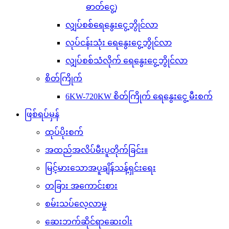
ဓာတ်ငွေ့)
လျှပ်စစ်ရေနွေးငွေ့ဘွိုင်လာ
လုပ်ငန်းသုံး ရေနွေးငွေ့ဘွိုင်လာ
လျှပ်စစ်သံလိုက် ရေနွေးငွေ့ဘွိုင်လာ
စိတ်ကြိုက်
6KW-720KW စိတ်ကြိုက် ရေနွေးငွေ့ မီးစက်
ဖြစ်ရပ်မှန်
ထုပ်ပိုးစက်
အထည်အလိပ်မီးပူတိုက်ခြင်း။
မြင့်မားသောအပူချိန်သန့်ရှင်းရေး
တခြား အကောင်းစား
စမ်းသပ်လေ့လာမှု
ဆေးဘက်ဆိုင်ရာဆေးဝါး