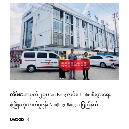
လိပ်စာ-
အမှတ် ၂၉၊ Cao Fang လမ်း၊ Liuhe စီးပွားရေး
ဖွံ့ဖြိုးတိုးတက်မှုဇုန်၊ Nanjing၊ Jiangsu ပြည်နယ်
ပမာဏ-
8