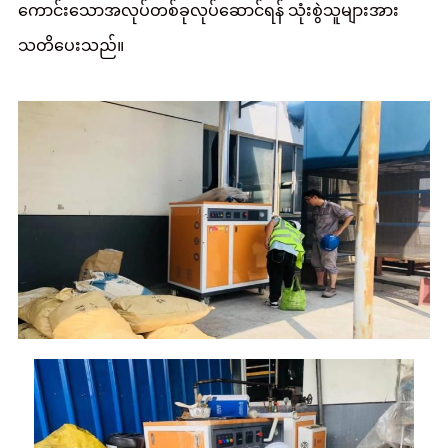
ကောင်းသောအလုပ်တစ်ခုလုပ်ဆောင်ရန် သုံးစွဲသူများအား
သတိပေးသည်။